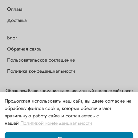
Оплата
Доставка
Блог
Обратная связь
Пользовательское соглашение
Политика конфеденциальности
Обращаем Ваше внимание на то, что данный интернет-сайт носит
исключительно информационный и ознакомительный характер и
Продолжая использовать наш сайт, вы даете согласие на
ни при каких условиях информационные материалы и цены,
обработку файлов cookie, которые обеспечивают
размещенные на сайте, не являются публичной офертой,
правильную работу сайта и соглашаетесь с
определяемой положениями ст. 437 ГК РФ
нашей
Политикой конфиденциальности
В корзину