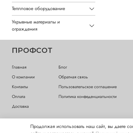
Теплловое оборудование
Укрывные материалы и
ограждения
ПРОФСОТ
Главная
Блог
О компании
Обратная связь
Контакты
Пользовательское соглашение
Оплата
Политика конфеденциальности
Доставка
Продолжая использовать наш сайт, вы даете со
Обращаем Ваше внимание на то, что данный интернет-сайт