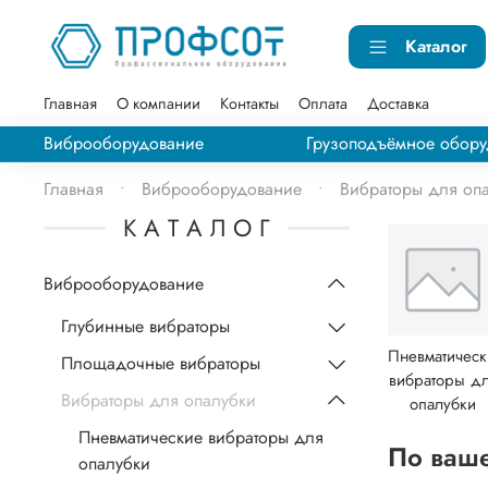
Каталог
Главная
О компании
Контакты
Оплата
Доставка
Виброоборудование
Грузоподъёмное обору
Главная
Виброоборудование
Вибраторы для оп
К А Т А Л О Г
Виброоборудование
Глубинные вибраторы
Пневматическ
Площадочные вибраторы
вибраторы д
Вибраторы для опалубки
опалубки
Пневматические вибраторы для
По ваше
опалубки