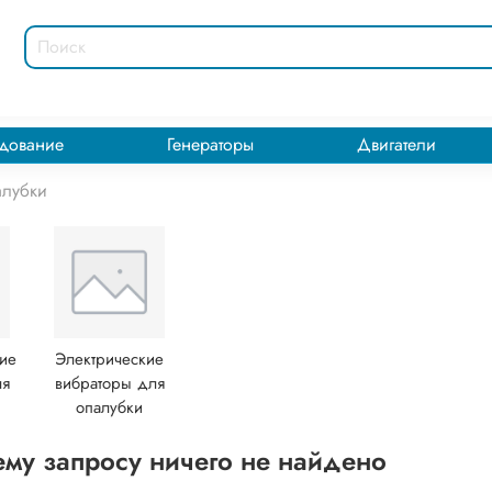
дование
Генераторы
Двигатели
алубки
ие
Электрические
ля
вибраторы для
опалубки
му запросу ничего не найдено