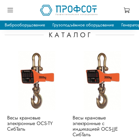
Виброоборудование
Грузоподъёмное оборудование
Генерато
К А Т А Л О Г
Весы крановые
Весы крановые
электронные OCS-TY
электронные с
СибТаль
индикацией OCS-JJE
СибТаль