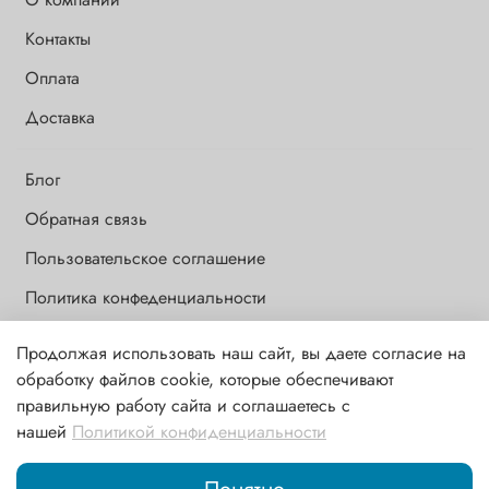
Контакты
Оплата
Доставка
Блог
Обратная связь
Пользовательское соглашение
Политика конфеденциальности
Продолжая использовать наш сайт, вы даете согласие на
Обращаем Ваше внимание на то, что данный интернет-сайт носит
обработку файлов cookie, которые обеспечивают
исключительно информационный и ознакомительный характер и
правильную работу сайта и соглашаетесь с
ни при каких условиях информационные материалы и цены,
нашей
Политикой конфиденциальности
размещенные на сайте, не являются публичной офертой,
определяемой положениями ст. 437 ГК РФ