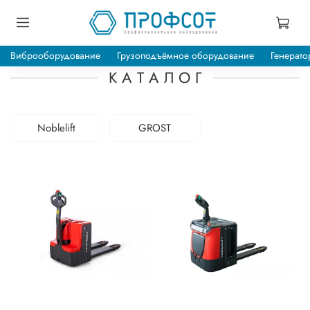
Виброоборудование
Грузоподъёмное оборудование
Генерато
К А Т А Л О Г
Noblelift
GROST