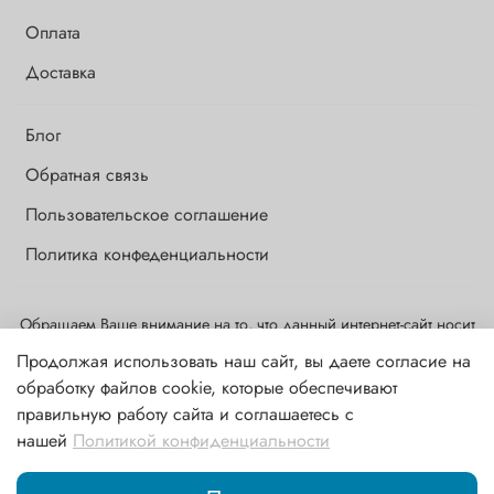
Оплата
Доставка
Блог
Обратная связь
Пользовательское соглашение
Политика конфеденциальности
Обращаем Ваше внимание на то, что данный интернет-сайт носит
исключительно информационный и ознакомительный характер и
Продолжая использовать наш сайт, вы даете согласие на
ни при каких условиях информационные материалы и цены,
обработку файлов cookie, которые обеспечивают
размещенные на сайте, не являются публичной офертой,
правильную работу сайта и соглашаетесь с
определяемой положениями ст. 437 ГК РФ
нашей
Политикой конфиденциальности
В корзину