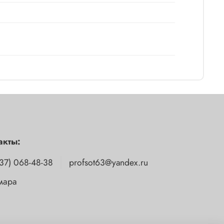
акты:
37) 068-48-38
profsot63@yandex.ru
амара