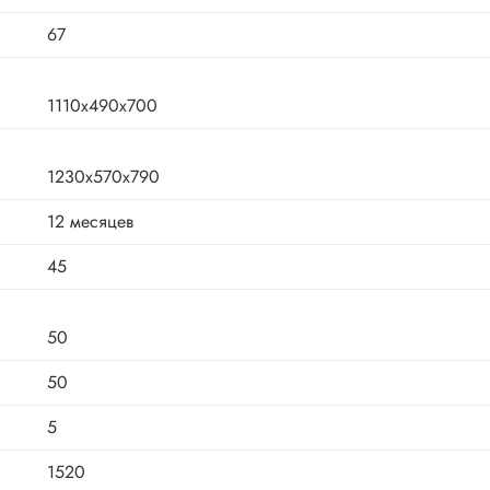
67
1110х490х700
1230х570х790
12 месяцев
45
50
50
5
1520