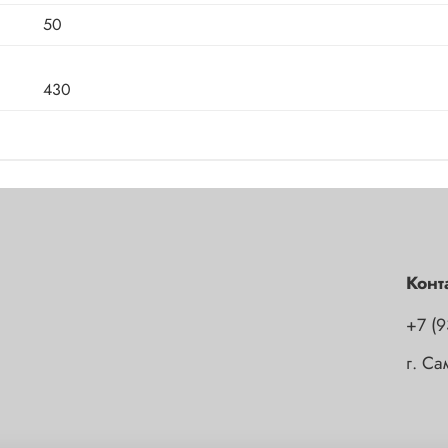
50
430
Конт
+7 (9
г. С