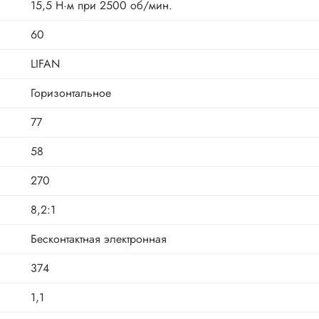
15,5 Н·м при 2500 об/мин.
60
LIFAN
Горизонтальное
77
58
270
8,2:1
Бесконтактная электронная
374
1,1