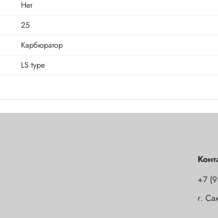
Нет
25
Карбюратор
LS type
Конт
+7 (9
г. С