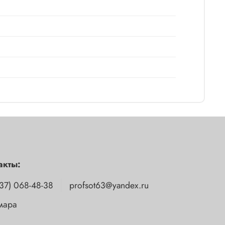
акты:
37) 068-48-38
profsot63@yandex.ru
амара