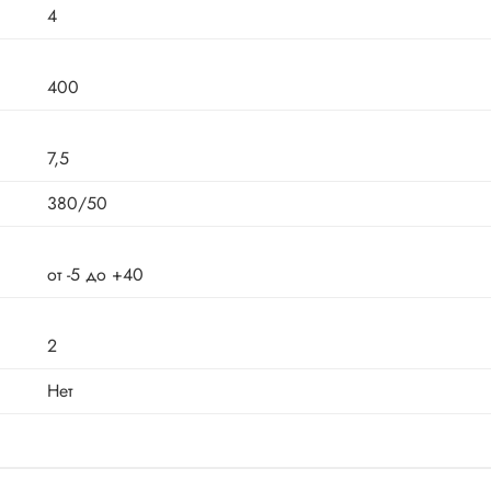
4
400
7,5
380/50
от -5 до +40
2
Нет