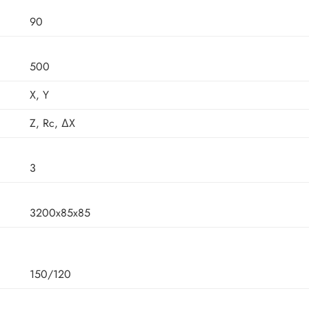
90
500
X, Y
Z, Rc, ΔХ
3
3200х85х85
150/120