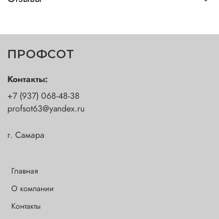
ПРОФСОТ
Контакты:
+7 (937) 068-48-38
profsot63@yandex.ru
г. Самара
Главная
О компании
Контакты