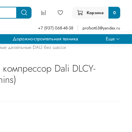
Корзина
0
+7 (937) 068-48-38
profsot63@yandex.ru
Дорожно-строительная техника
Еще
ые дизельные DALI без шасси
компрессор Dali DLCY-
ins)