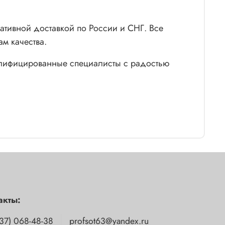
ативной доставкой по России и СНГ. Все
м качества.
валифицированные специалисты с радостью
акты:
37) 068-48-38
profsot63@yandex.ru