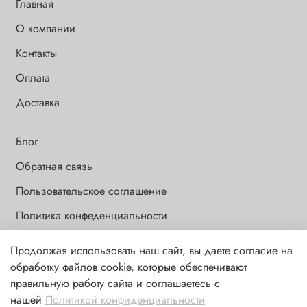
Главная
О компании
Контакты
Оплата
Доставка
Блог
Обратная связь
Пользовательское соглашение
Политика конфеденциальности
Продолжая использовать наш сайт, вы даете согласие на
Обращаем Ваше внимание на то, что данный интернет-сайт носит
обработку файлов cookie, которые обеспечивают
исключительно информационный и ознакомительный характер и
правильную работу сайта и соглашаетесь с
ни при каких условиях информационные материалы и цены,
нашей
Политикой конфиденциальности
размещенные на сайте, не являются публичной офертой,