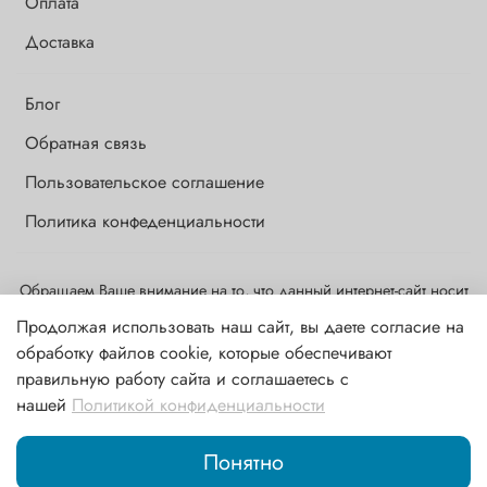
Оплата
Доставка
Блог
Обратная связь
Пользовательское соглашение
Политика конфеденциальности
Обращаем Ваше внимание на то, что данный интернет-сайт носит
исключительно информационный и ознакомительный характер и
Продолжая использовать наш сайт, вы даете согласие на
ни при каких условиях информационные материалы и цены,
обработку файлов cookie, которые обеспечивают
размещенные на сайте, не являются публичной офертой,
правильную работу сайта и соглашаетесь с
определяемой положениями ст. 437 ГК РФ
нашей
Политикой конфиденциальности
В корзину
Понятно