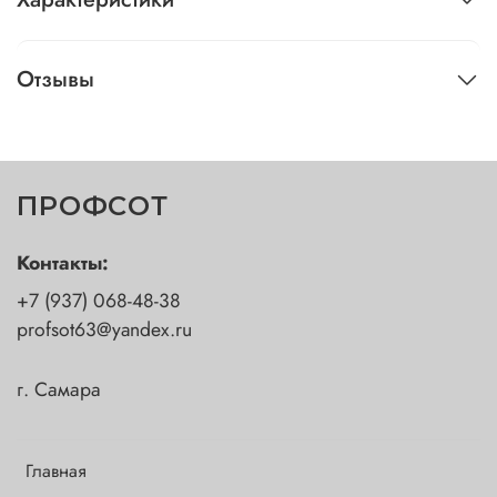
Отзывы
ПРОФСОТ
Контакты:
+7 (937) 068-48-38
profsot63@yandex.ru
г. Самара
Главная