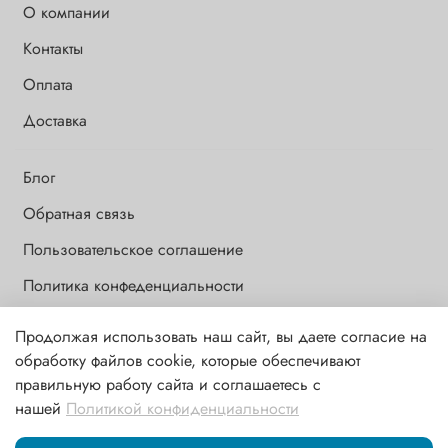
О компании
Контакты
Оплата
Доставка
Блог
Обратная связь
Пользовательское соглашение
Политика конфеденциальности
Продолжая использовать наш сайт, вы даете согласие на
Обращаем Ваше внимание на то, что данный интернет-сайт носит
обработку файлов cookie, которые обеспечивают
исключительно информационный и ознакомительный характер и
правильную работу сайта и соглашаетесь с
ни при каких условиях информационные материалы и цены,
нашей
Политикой конфиденциальности
размещенные на сайте, не являются публичной офертой,
определяемой положениями ст. 437 ГК РФ