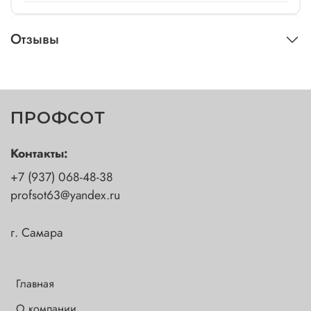
Отзывы
ПРОФСОТ
Контакты:
+7 (937) 068-48-38
profsot63@yandex.ru
г. Самара
Главная
О компании