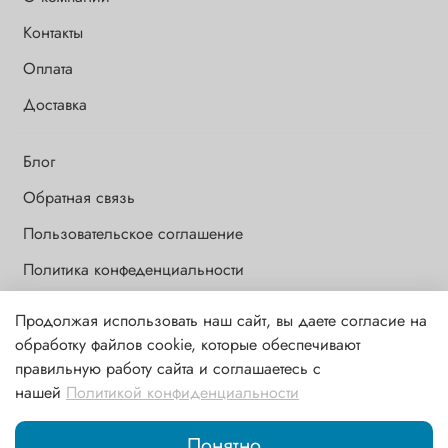
Контакты
Оплата
Доставка
Блог
Обратная связь
Пользовательское соглашение
Политика конфеденциальности
Продолжая использовать наш сайт, вы даете согласие на
Обращаем Ваше внимание на то, что данный интернет-сайт носит
обработку файлов cookie, которые обеспечивают
исключительно информационный и ознакомительный характер и
правильную работу сайта и соглашаетесь с
ни при каких условиях информационные материалы и цены,
нашей
Политикой конфиденциальности
размещенные на сайте, не являются публичной офертой,
определяемой положениями ст. 437 ГК РФ
Понятно