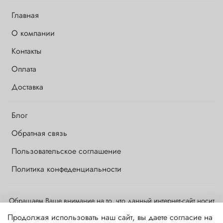
Главная
О компании
Контакты
Оплата
Доставка
Блог
Обратная связь
Пользовательское соглашение
Политика конфеденциальности
Обращаем Ваше внимание на то, что данный интернет-сайт носит
исключительно информационный и ознакомительный характер и
Продолжая использовать наш сайт, вы даете согласие на
ни при каких условиях информационные материалы и цены,