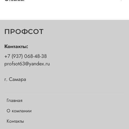
ПРОФСОТ
Контакты:
+7 (937) 068-48-38
profsot63@yandex.ru
г. Самара
Главная
О компании
Контакты