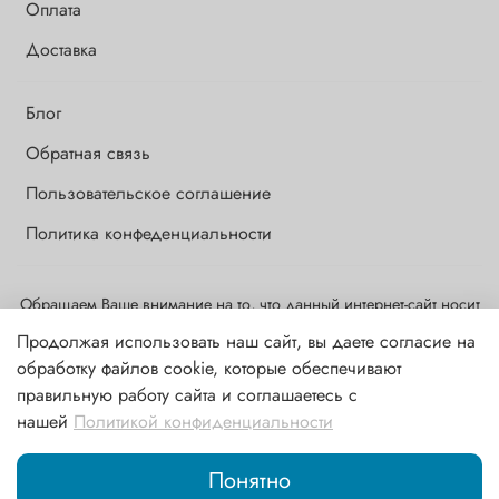
Оплата
Доставка
Блог
Обратная связь
Пользовательское соглашение
Политика конфеденциальности
Обращаем Ваше внимание на то, что данный интернет-сайт носит
исключительно информационный и ознакомительный характер и
Продолжая использовать наш сайт, вы даете согласие на
ни при каких условиях информационные материалы и цены,
обработку файлов cookie, которые обеспечивают
размещенные на сайте, не являются публичной офертой,
правильную работу сайта и соглашаетесь с
определяемой положениями ст. 437 ГК РФ
нашей
Политикой конфиденциальности
В корзину
Понятно