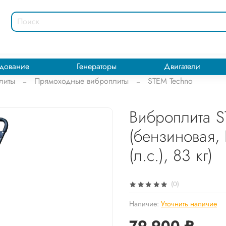
дование
Генераторы
Двигатели
литы
Прямоходные виброплиты
STEM Techno
Виброплита S
(бензиновая,
(л.с.), 83 кг)
(0)
Наличие:
Уточнить наличие
79 900 ₽