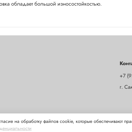
 штока внутри вибротрамбовка обладает большой износостойкостью.
Конт
+7 (9
г. С
гласие на обработку файлов cookie, которые обеспечивают пр
 носит исключительно информационный и ознакомительный характер и
денциальности