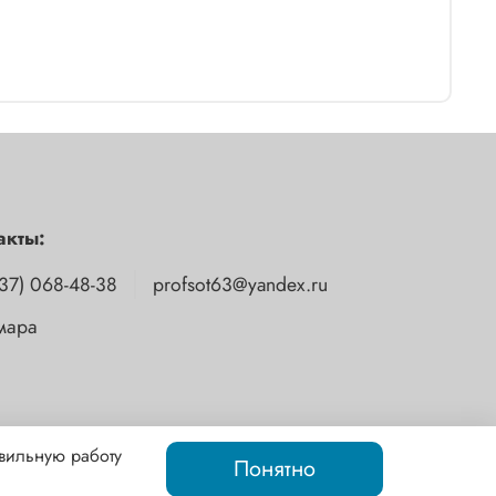
акты:
37) 068-48-38
profsot63@yandex.ru
амара
авильную работу
Понятно
 ни при каких условиях информационные материалы и цены,