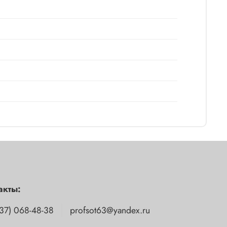
акты:
37) 068-48-38
profsot63@yandex.ru