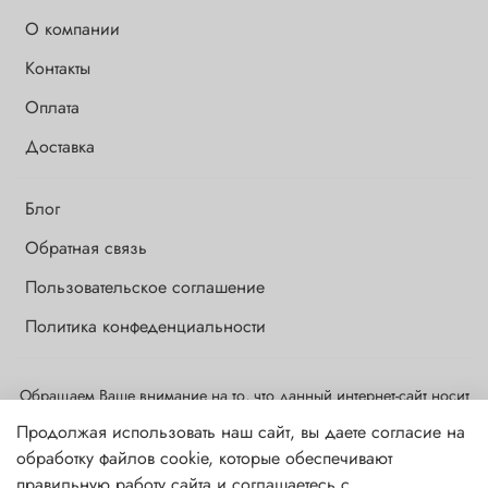
О компании
Контакты
Оплата
Доставка
Блог
Обратная связь
Пользовательское соглашение
Политика конфеденциальности
Обращаем Ваше внимание на то, что данный интернет-сайт носит
исключительно информационный и ознакомительный характер и
Продолжая использовать наш сайт, вы даете согласие на
ни при каких условиях информационные материалы и цены,
обработку файлов cookie, которые обеспечивают
размещенные на сайте, не являются публичной офертой,
правильную работу сайта и соглашаетесь с
определяемой положениями ст. 437 ГК РФ