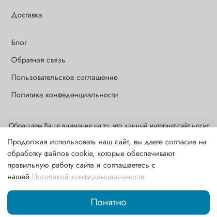
Доставка
Блог
Обратная связь
Пользовательское соглашение
Политика конфеденциальности
Обращаем Ваше внимание на то, что данный интернет-сайт носит
исключительно информационный и ознакомительный характер и
Продолжая использовать наш сайт, вы даете согласие на
ни при каких условиях информационные материалы и цены,
обработку файлов cookie, которые обеспечивают
размещенные на сайте, не являются публичной офертой,
правильную работу сайта и соглашаетесь с
определяемой положениями ст. 437 ГК РФ
нашей
Политикой конфиденциальности
В корзину
Понятно
Главная
Поиск
Корзина
Избранное
Профиль