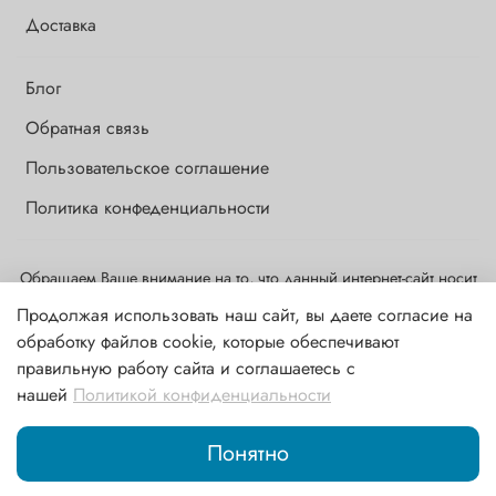
Доставка
Блог
Обратная связь
Пользовательское соглашение
Политика конфеденциальности
Обращаем Ваше внимание на то, что данный интернет-сайт носит
исключительно информационный и ознакомительный характер и
Продолжая использовать наш сайт, вы даете согласие на
ни при каких условиях информационные материалы и цены,
обработку файлов cookie, которые обеспечивают
размещенные на сайте, не являются публичной офертой,
правильную работу сайта и соглашаетесь с
определяемой положениями ст. 437 ГК РФ
нашей
Политикой конфиденциальности
В корзину
Понятно
Главная
Поиск
Корзина
Избранное
Профиль