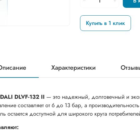
В 
Купить в 1 клик
Описание
Характеристики
Отзыв
DALI DLVF-132 II
— это надежный, долговечный и экон
вление составляет от 6 до 13 бар, а производительност
ль остается доступной для широкого круга потребителе
авляют: