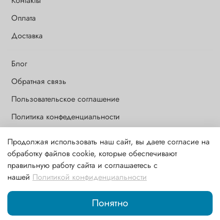
Контакты
Оплата
Доставка
Блог
Обратная связь
Пользовательское соглашение
Политика конфеденциальности
Продолжая использовать наш сайт, вы даете согласие на
Обращаем Ваше внимание на то, что данный интернет-сайт носит
обработку файлов cookie, которые обеспечивают
исключительно информационный и ознакомительный характер и
правильную работу сайта и соглашаетесь с
ни при каких условиях информационные материалы и цены,
нашей
Политикой конфиденциальности
размещенные на сайте, не являются публичной офертой,
определяемой положениями ст. 437 ГК РФ
Понятно
Главная
Поиск
Корзина
Избранное
Профиль