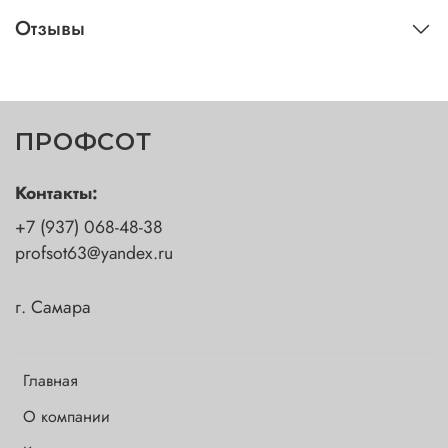
Отзывы
ПРОФСОТ
Контакты:
+7 (937) 068-48-38
profsot63@yandex.ru
г. Самара
Главная
О компании