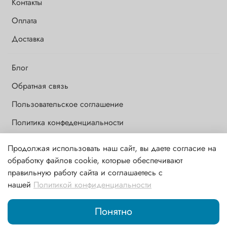
Контакты
Оплата
Доставка
Блог
Обратная связь
Пользовательское соглашение
Политика конфеденциальности
Продолжая использовать наш сайт, вы даете согласие на
Обращаем Ваше внимание на то, что данный интернет-сайт носит
обработку файлов cookie, которые обеспечивают
исключительно информационный и ознакомительный характер и
правильную работу сайта и соглашаетесь с
ни при каких условиях информационные материалы и цены,
нашей
Политикой конфиденциальности
размещенные на сайте, не являются публичной офертой,
определяемой положениями ст. 437 ГК РФ
Понятно
Главная
Поиск
Корзина
Избранное
Профиль