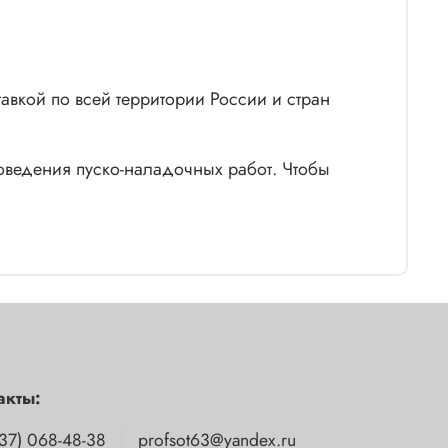
авкой по всей территории России и стран
оведения пуско-наладочных работ. Чтобы
акты:
37) 068-48-38
profsot63@yandex.ru